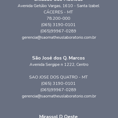
Avenida Getúlio Vargas
, 1610
- Santa Izabel
CÁCERES
-
MT
78.200-000
(065) 3190-0101
(065)99967-0289
gerencia@saomatheuslaboratorio.com.br
São José dos Q. Marcos
Avenida Sergipe n 1222, Centro
SAO JOSE DOS QUATRO
-
MT
(065) 3190-0101
(065)99967-0289
gerencia@saomatheuslaboratorio.com.br
Mirassol D Oeste