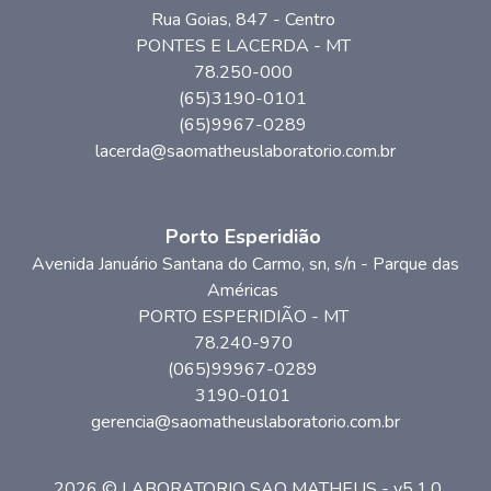
Rua Goias
, 847
- Centro
PONTES E LACERDA
-
MT
78.250-000
(65)3190-0101
(65)9967-0289
lacerda@saomatheuslaboratorio.com.br
Porto Esperidião
Avenida Januário Santana do Carmo, sn
, s/n
- Parque das
Américas
PORTO ESPERIDIÃO
-
MT
78.240-970
(065)99967-0289
3190-0101
gerencia@saomatheuslaboratorio.com.br
2026 © LABORATORIO SAO MATHEUS - v5.1.0