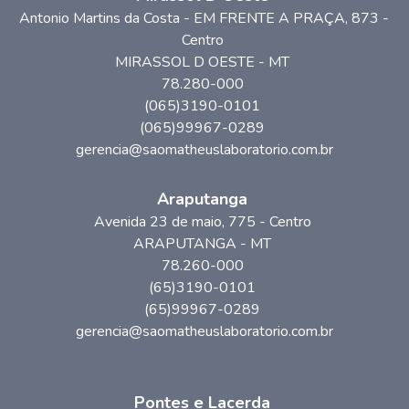
Antonio Martins da Costa - EM FRENTE A PRAÇA
, 873
-
Centro
MIRASSOL D OESTE
-
MT
78.280-000
(065)3190-0101
(065)99967-0289
gerencia@saomatheuslaboratorio.com.br
Araputanga
Avenida 23 de maio
, 775
- Centro
ARAPUTANGA
-
MT
78.260-000
(65)3190-0101
(65)99967-0289
gerencia@saomatheuslaboratorio.com.br
Pontes e Lacerda