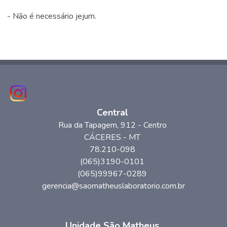
- Não é necessário jejum.
Central
Rua da Tapagem
, 912
- Centro
CÁCERES
-
MT
78.210-098
(065)3190-0101
(065)99967-0289
gerencia@saomatheuslaboratorio.com.br
Unidade São Matheus