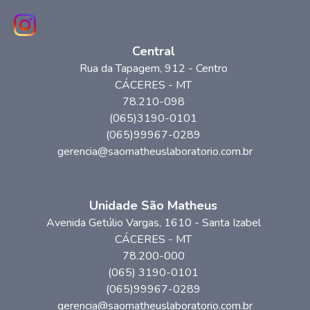
Central
Rua da Tapagem
, 912
- Centro
CÁCERES
-
MT
78.210-098
(065)3190-0101
(065)99967-0289
gerencia@saomatheuslaboratorio.com.br
Unidade São Matheus
Avenida Getúlio Vargas
, 1610
- Santa Izabel
CÁCERES
-
MT
78.200-000
(065) 3190-0101
(065)99967-0289
gerencia@saomatheuslaboratorio.com.br