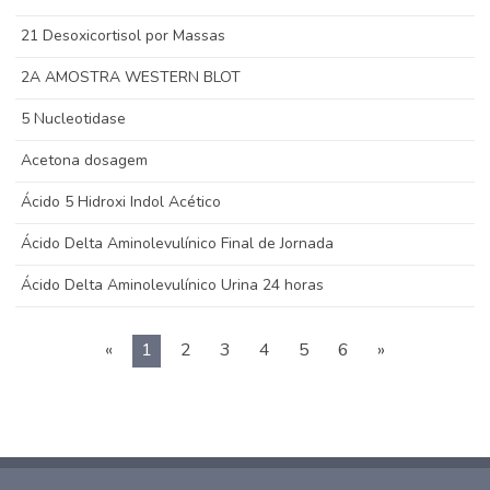
21 Desoxicortisol por Massas
2A AMOSTRA WESTERN BLOT
5 Nucleotidase
Acetona dosagem
Ácido 5 Hidroxi Indol Acético
Ácido Delta Aminolevulínico Final de Jornada
Ácido Delta Aminolevulínico Urina 24 horas
«
1
2
3
4
5
6
»