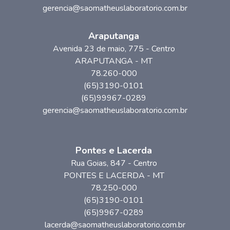
gerencia@saomatheuslaboratorio.com.br
Araputanga
Avenida 23 de maio
, 775
- Centro
ARAPUTANGA
-
MT
78.260-000
(65)3190-0101
(65)99967-0289
gerencia@saomatheuslaboratorio.com.br
Pontes e Lacerda
Rua Goias
, 847
- Centro
PONTES E LACERDA
-
MT
78.250-000
(65)3190-0101
(65)9967-0289
lacerda@saomatheuslaboratorio.com.br