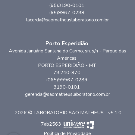
(65)3190-0101
(65)9967-0289
lacerda@saomatheuslaboratorio.com.br
Porto Esperidião
Avenida Januário Santana do Carmo, sn
, s/n
- Parque das
Américas
PORTO ESPERIDIÃO
-
MT
78.240-970
(065)99967-0289
3190-0101
gerencia@saomatheuslaboratorio.com.br
2026 © LABORATORIO SAO MATHEUS - v5.1.0
7ab2563
Política de Privacidade