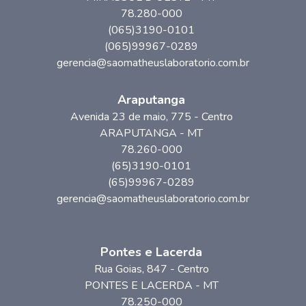
78.280-000
(065)3190-0101
(065)99967-0289
gerencia@saomatheuslaboratorio.com.br
Araputanga
Avenida 23 de maio
, 775
- Centro
ARAPUTANGA
-
MT
78.260-000
(65)3190-0101
(65)99967-0289
gerencia@saomatheuslaboratorio.com.br
Pontes e Lacerda
Rua Goias
, 847
- Centro
PONTES E LACERDA
-
MT
78.250-000