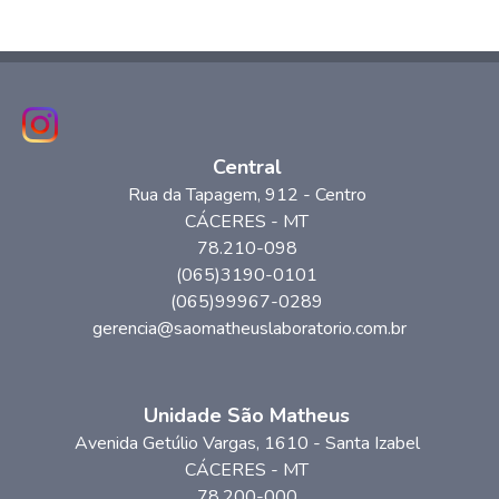
Central
Rua da Tapagem
, 912
- Centro
CÁCERES
-
MT
78.210-098
(065)3190-0101
(065)99967-0289
gerencia@saomatheuslaboratorio.com.br
Unidade São Matheus
Avenida Getúlio Vargas
, 1610
- Santa Izabel
CÁCERES
-
MT
78.200-000