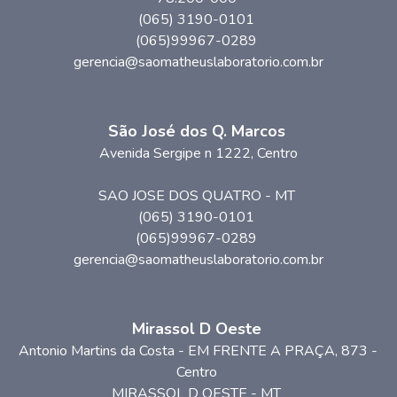
(065) 3190-0101
(065)99967-0289
gerencia@saomatheuslaboratorio.com.br
São José dos Q. Marcos
Avenida Sergipe n 1222, Centro
SAO JOSE DOS QUATRO
-
MT
(065) 3190-0101
(065)99967-0289
gerencia@saomatheuslaboratorio.com.br
Mirassol D Oeste
Antonio Martins da Costa - EM FRENTE A PRAÇA
, 873
-
Centro
MIRASSOL D OESTE
-
MT