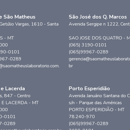
e São Matheus
São José dos Q. Marcos
Getúlio Vargas
, 1610
- Santa
Avenida Sergipe n 1222, Cent
S
-
MT
SAO JOSE DOS QUATRO
-
M
000
(065) 3190-0101
190-0101
(065)99967-0289
9967-0289
gerencia@saomatheuslaborato
@saomatheuslaboratorio.com.
br
 e Lacerda
Porto Esperidião
s
, 847
- Centro
Avenida Januário Santana do C
 E LACERDA
-
MT
s/n
- Parque das Américas
000
PORTO ESPERIDIÃO
-
MT
0-0101
78.240-970
7-0289
(065)99967-0289