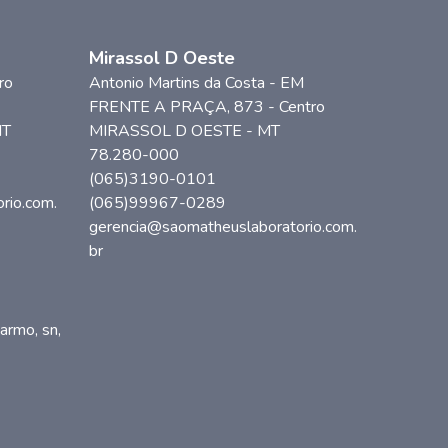
Mirassol D Oeste
ro
Antonio Martins da Costa - EM
FRENTE A PRAÇA
, 873
- Centro
T
MIRASSOL D OESTE
-
MT
78.280-000
(065)3190-0101
rio.com.
(065)99967-0289
gerencia@saomatheuslaboratorio.com.
br
armo, sn
,