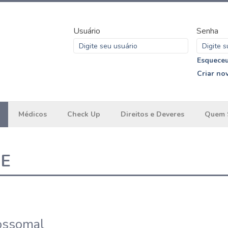
Usuário
Senha
Esqueceu
Criar no
Médicos
Check Up
Direitos e Deveres
Quem 
ME
bossomal