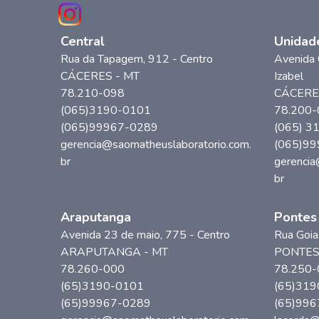
Central
Unidad
Rua da Tapagem
, 912
- Centro
Avenida 
CÁCERES
-
MT
Izabel
78.210-098
CÁCERE
(065)3190-0101
78.200-
(065)99967-0289
(065) 3
gerencia@saomatheuslaboratorio.com.
(065)9
br
gerencia
br
Araputanga
Pontes
Avenida 23 de maio
, 775
- Centro
Rua Goia
ARAPUTANGA
-
MT
PONTES
78.260-000
78.250-
(65)3190-0101
(65)319
(65)99967-0289
(65)996