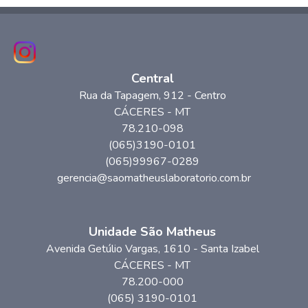
Central
Rua da Tapagem
, 912
- Centro
CÁCERES
-
MT
78.210-098
(065)3190-0101
(065)99967-0289
gerencia@saomatheuslaboratorio.com.br
Unidade São Matheus
Avenida Getúlio Vargas
, 1610
- Santa Izabel
CÁCERES
-
MT
78.200-000
(065) 3190-0101