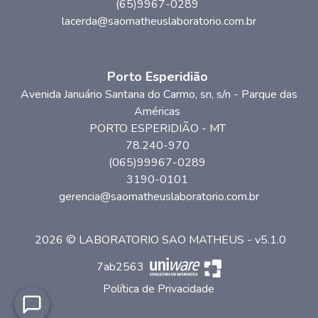
(65)9967-0289
lacerda@saomatheuslaboratorio.com.br
Porto Esperidião
Avenida Januário Santana do Carmo, sn
, s/n
- Parque das
Américas
PORTO ESPERIDIÃO
-
MT
78.240-970
(065)99967-0289
3190-0101
gerencia@saomatheuslaboratorio.com.br
2026 © LABORATORIO SAO MATHEUS - v5.1.0
7ab2563
Política de Privacidade