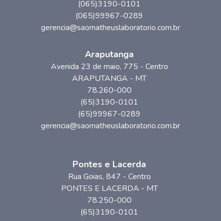
(065)3190-0101
(065)99967-0289
gerencia@saomatheuslaboratorio.com.br
Araputanga
Avenida 23 de maio
, 775
- Centro
ARAPUTANGA
-
MT
78.260-000
(65)3190-0101
(65)99967-0289
gerencia@saomatheuslaboratorio.com.br
Pontes e Lacerda
Rua Goias
, 847
- Centro
PONTES E LACERDA
-
MT
78.250-000
(65)3190-0101